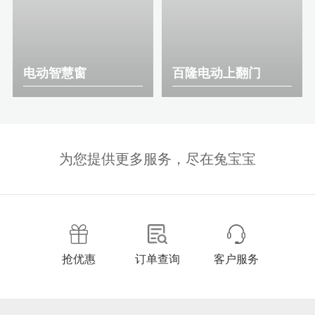
电动智慧窗
百隆电动上翻门
型 号：配件系列
型 号：配件系列
规格：
D350*W900*H780
规格：
H600-700（门板高
度）*W600-900
为您提供更多服务，尽在兔宝宝
抢优惠
订单查询
客户服务