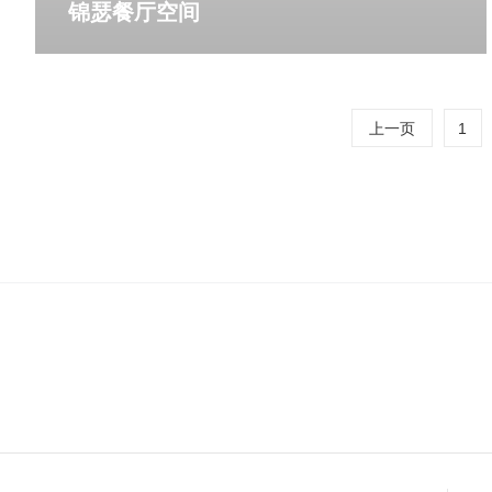
锦瑟餐厅空间
更多详情
上一页
1